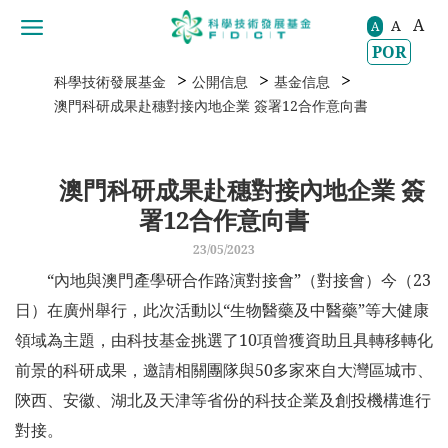
A
A
移動到内容區域
A
POR
>
>
>
科學技術發展基金
公開信息
基金信息
澳門科研成果赴穗對接內地企業 簽署12合作意向書
澳門科研成果赴穗對接內地企業 簽
署12合作意向書
23/05/2023
“內地與澳門產學研合作路演對接會”（對接會）今（23
日）在廣州舉行，此次活動以“生物醫藥及中醫藥”等大健康
領域為主題，由科技基金挑選了10項曾獲資助且具轉移轉化
前景的科研成果，邀請相關團隊與50多家來自大灣區城巿、
陝西、安徽、湖北及天津等省份的科技企業及創投機構進行
對接。