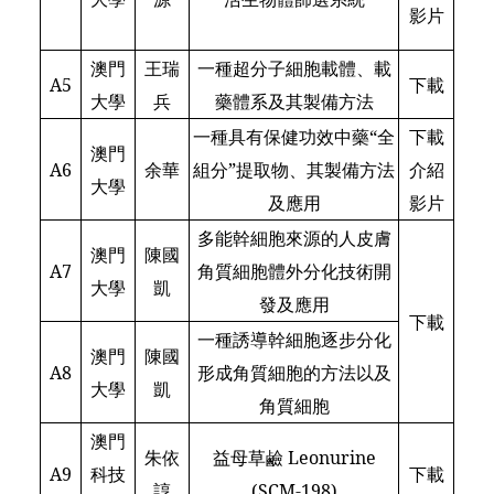
影片
澳門
王瑞
一種超分子細胞載體、載
A5
下載
大學
兵
藥體系及其製備方法
一種具有保健功效中藥“全
下載
澳門
A6
余華
組分”提取物、其製備方法
介紹
大學
及應用
影片
多能幹細胞來源的人皮膚
澳門
陳國
A7
角質細胞體外分化技術開
大學
凱
發及應用
下載
一種誘導幹細胞逐步分化
澳門
陳國
A8
形成角質細胞的方法以及
大學
凱
角質細胞
澳門
朱依
益母草鹼 Leonurine
A9
科技
下載
諄
(SCM-198)