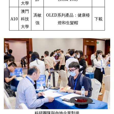
大學
澳門
馮敏
OLED系列產品：健康檯
A10
科技
下載
強
燈和生髮帽
大學
科研團隊與內地企業對接