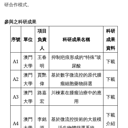
研合作模式。
參與之科研成果
項目
科研
序號
單位
負責
科研成果名稱
成果
人
資料
澳門
王春
抑制疤痕形成的“特殊”玻
A1
下載
大學
明
尿酸
澳門
賈艷
基於數字微流控的原代腫
A2
下載
大學
偉
瘤細胞藥物篩選
澳門
路嘉
川楝素在腫瘤治療中的應
A3
下載
大學
宏
用
下載
澳門
李銘
基於微流控技術的大規模
A4
介紹
大學
源
活生物體篩選系統