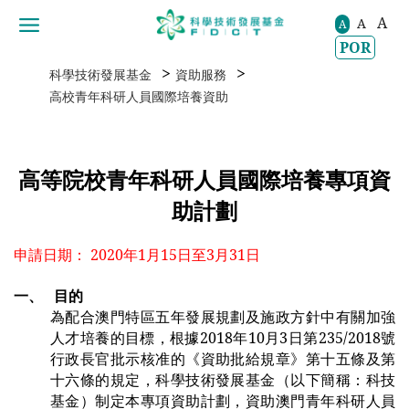
A
A
移動到内容區域
A
POR
>
>
科學技術發展基金
資助服務
高校青年科研人員國際培養資助
高等院校青年科研人員國際培養專項資
助計劃
申請日期： 2020年1月15日至3月31日
一、
目的
為配合澳門特區五年發展規劃及施政方針中有關加強
人才培養的目標，根據
2018
年
10
月
3
日第
235/2018
號
行政長官批示核准的《資助批給規章》第十五條及第
十六條的規定，科學技術發展基金（以下簡稱：科技
基金）制定本專項資助計劃，資助澳門青年科研人員