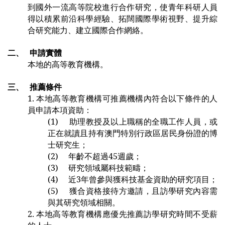
到國外一流高等院校進行合作研究，使青年科研人員
得以積累前沿科學經驗、拓闊國際學術視野、提升綜
合研究能力、建立國際合作網絡。
二、
申請實體
本地的高等教育機構。
三、
推薦條件
1.
本地高等教育機構可推薦機構內符合以下條件的人
員申請本項資助：
(1)
助理教授及以上職稱的全職工作人員，或
正在就讀且持有澳門特別行政區居民身份證的博
士研究生；
(2)
年齡不超過45週歲；
(3)
研究領域屬科技範疇；
(4)
近3年曾參與獲科技基金資助的研究項目；
(5)
獲合資格接待方邀請，且訪學研究內容需
與其研究領域相關。
2.
本地高等教育機構應優先推薦訪學研究時間不受薪