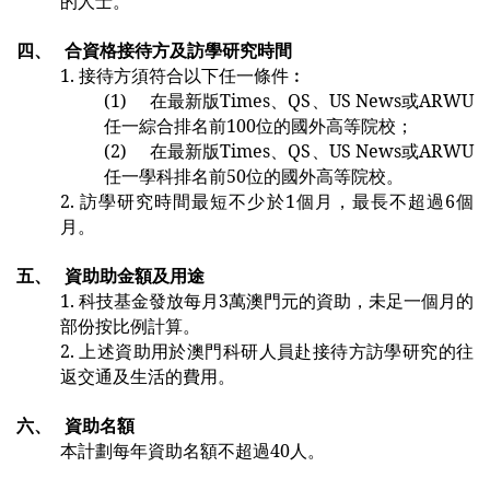
的人士。
四、
合資格接待方及訪學研究時間
1.
接待方須符合以下任一條件︰
(1)
在最新版Times、QS、US News或ARWU
任一綜合排名前100位的國外高等院校；
(2)
在最新版Times、QS、US News或ARWU
任一學科排名前50位的國外高等院校。
2.
訪學研究時間最短不少於1個月，最長不超過6個
月。
五、
資助助金額及用途
1.
科技基金發放每月3萬澳門元的資助，未足一個月的
部份按比例計算。
2.
上述資助用於澳門科研人員赴接待方訪學研究的往
返交通及生活的費用。
六、
資助名額
本計劃每年資助名額不超過40人。