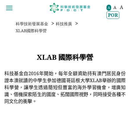
A
A
移動到内容區域
A
POR
>
>
科學技術發展基金
科技推廣
XLAB國際科學營
XLAB 國際科學營
科技基金自
2016
年開始，每年全額資助持有澳門居民身份
證本澳就讀的中學生參加德國哥廷根大學
XLAB
舉辦的國際
科學營，讓學生透過簡短但豐富的海外學習機會，增廣知
識、借機探索陌生的國度、拓闊國際視野，同時接受各種不
同文化的衝擊。