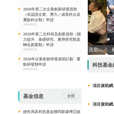
2026年第二次企業創新研發資助
（非認證企業、潛力／成長科企及
重點科企類）申請
2026-06-22
2026年第二次科研及創新資助（能
力提升、基礎研究、應用研究類及
轉化創業類）申請
國家自然基金委、科技基金完成聯合評審109科研項目申請 聯合資助深化產學研合作
2026-06-22
2026年企業創新研發資助計劃 - 重
科技基金
點研發類申請
2026-05-14
項目資助網
基金信息
全部
項目資助網
經科局及科技基金聯同新濠博亞娛