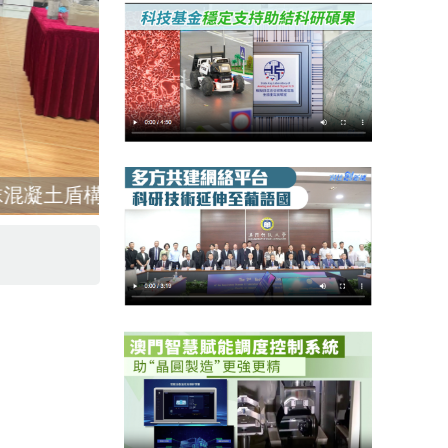
科技基金促產學研落地：成功完成全球首例納米泡沫混凝土盾構注漿方案