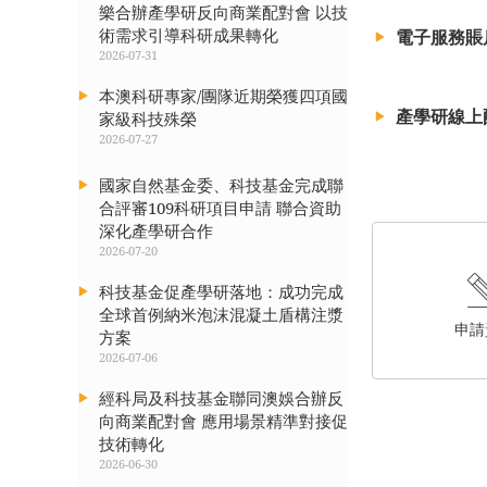
樂合辦產學研反向商業配對會 以技
術需求引導科研成果轉化
電子服務賬
2026-07-31
本澳科研專家/團隊近期榮獲四項國
產學研線上
家級科技殊榮
2026-07-27
國家自然基金委、科技基金完成聯
合評審109科研項目申請 聯合資助
深化產學研合作
2026-07-20
科技基金促產學研落地：成功完成
全球首例納米泡沫混凝土盾構注漿
申請
方案
2026-07-06
經科局及科技基金聯同澳娛合辦反
向商業配對會 應用場景精準對接促
技術轉化
2026-06-30