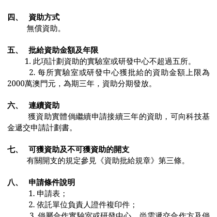
四、
資助方式
無償資助。
五、
批給資助金額及年限
1.
此項計劃資助的實驗室或研發中心不超過五所。
2.
每所實驗室或研發中心獲批給的資助金額上限為
2000萬澳門元，為期三年，資助分期發放。
六、
連續資助
獲資助實體倘繼續申請接續三年的資助，可向科技基
金遞交申請計劃書。
七、
可獲資助及不可獲資助的開支
有關開支的規定參見《資助批給規章》第三條。
八、
申請條件說明
1.
申請表；
2.
依託單位負責人證件複印件；
3.
倘屬合作實驗室或研發中心，尚需遞交合作方及倘