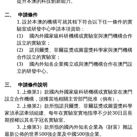
提升本澳的科技創新能力。
二、
申請條件
1.
設於本澳的機構可就其轄下符合以下任一條件的實
驗室或研發中心申請本項資助：
(1)
國內外國家級科研機構或實驗室與澳門機構合作
設立的實驗室；
(2)
諾貝爾獎、菲爾茲獎或圖靈獎科學家與澳門機構
合作設立的實驗室；
(3)
國內外知名企業獨立或與澳門機構合作在澳門設
立的研發中心。
三、
申請條件說明
1.
上條第1）款國內外國家級科研機構或實驗室在澳門
設立合作機構，須獲當地相關主管部門批准（倘有）。
2.
上條第2）款所指諾貝爾獎、菲爾茲獎或圖靈獎科學
家須承諾牽頭組建、每年在實驗室實地指導不少於30日且長
期授權以其名字冠名實驗室。
3.
上條第3）款所指的國內外知名企業為《財富》雜誌
最新公佈的世界500強企業及中國500強企業。