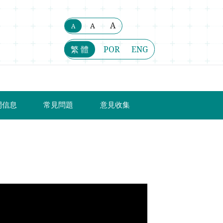
A
A
A
繁 體
POR
ENG
開信息
常見問題
意見收集