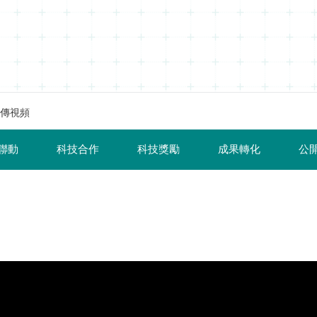
傳視頻
聯動
科技合作
科技獎勵
成果轉化
公