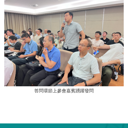
答問環節上參會嘉賓踴躍發問