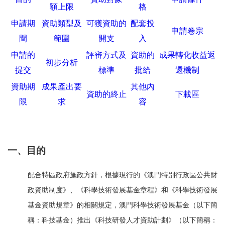
額上限
格
申請期
資助類型及
可獲資助的
配套投
申請卷宗
間
範圍
開支
入
申請的
評審方式及
資助的
成果轉化收益返
初步分析
提交
標準
批給
還機制
資助期
成果產出要
其他內
資助的終止
下載區
限
求
容
一、目的
配合特區政府施政方針，根據現行的《澳門特別行政區公共財
政資助制度》、《科學技術發展基金章程》和《科學技術發展
基金資助規章》的相關規定，澳門科學技術發展基金（以下簡
稱：科技基金）推出《科技研發人才資助計劃》（以下簡稱：