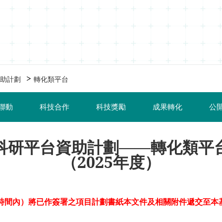
>
助計劃
轉化類平台
聯動
科技合作
科技獎勵
成果轉化
公
科研平台資助計劃——轉化類平
（2025年度）
時間內）將已作簽署之項目計劃書紙本文件及相關附件遞交至本