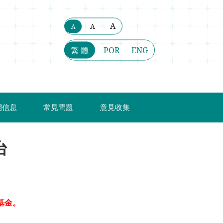
A
A
A
繁 體
POR
ENG
開信息
常見問題
意見收集
台
基金。