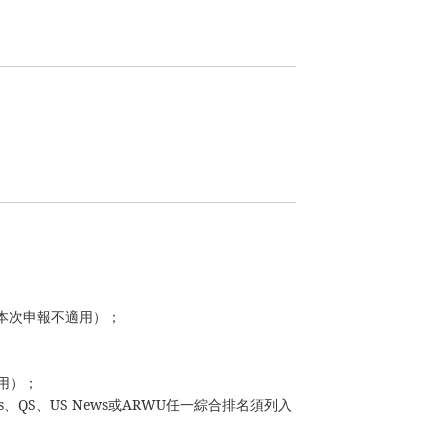
本次申報不適用）；
適用）；
QS、US News或ARWU任一綜合排名須列入