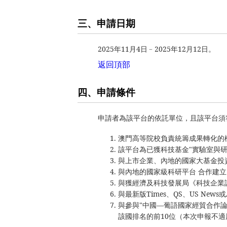
三、申請日期
2025年11月4日﹣2025年12月12日。
返回頂部
四、申請條件
申請者為該平台的依託單位，且該平台須
澳門高等院校負責統籌成果轉化的
該平台為已獲科技基金"實驗室與
與上市企業、內地的國家大基金投
與內地的國家級科研平台 合作建
與獲經濟及科技發展局《科技企業
與最新版Times、QS、US N
與參與"中國—葡語國家經貿合作論壇
該國排名的前10位（本次申報不適