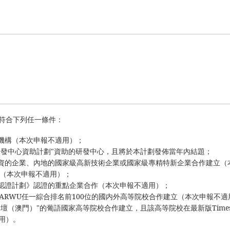
符合下列任一條件：
機構（本次申報不適用）；
研發中心資助計劃"資助的研發中心，且將於本計劃發佈當年內結題；
資的企業、內地的國家級高新技術企業或國家級專精特新企業合作建立（
立（本次申報不適用）；
認證計劃》認證的重點企業合作（本次申報不適用）；
ews或ARWU任一綜合排名前100位的國内外高等院校合作建立（本次申報不
（澳門）"的葡語國家高等院校合作建立，且該高等院校在最新版Times、
用）。