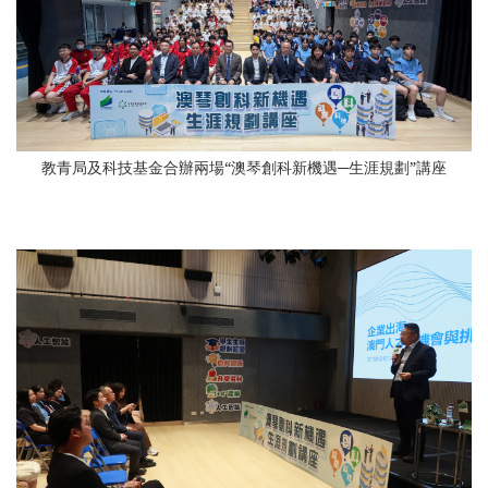
教青局及科技基金合辦兩場“澳琴創科新機遇─生涯規劃”講座