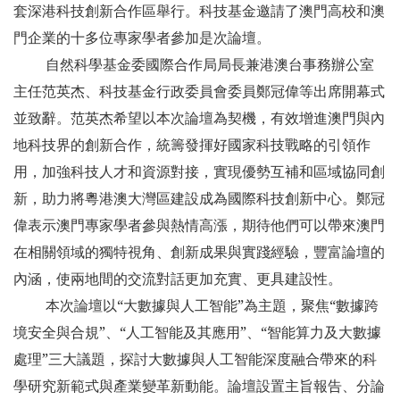
套深港科技創新合作區舉行。科技基金邀請了澳門高校和澳
門企業的十多位專家學者參加是次論壇。
自然科學基金委國際合作局局長兼港澳台事務辦公室
主任范英杰、科技基金行政委員會委員鄭冠偉等出席開幕式
並致辭。范英杰希望以本次論壇為契機，有效增進澳門與內
地科技界的創新合作，統籌發揮好國家科技戰略的引領作
用，加強科技人才和資源對接，實現優勢互補和區域協同創
新，助力將粵港澳大灣區建設成為國際科技創新中心。鄭冠
偉表示澳門專家學者參與熱情高漲，期待他們可以帶來澳門
在相關領域的獨特視角、創新成果與實踐經驗，豐富論壇的
內涵，使兩地間的交流對話更加充實、更具建設性。
本次論壇以“大數據與人工智能”為主題，聚焦“數據跨
境安全與合規”、“人工智能及其應用”、“智能算力及大數據
處理”三大議題，探討大數據與人工智能深度融合帶來的科
學研究新範式與產業變革新動能。論壇設置主旨報告、分論