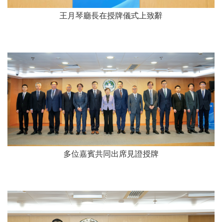
王月琴廳長在授牌儀式上致辭
多位嘉賓共同出席見證授牌