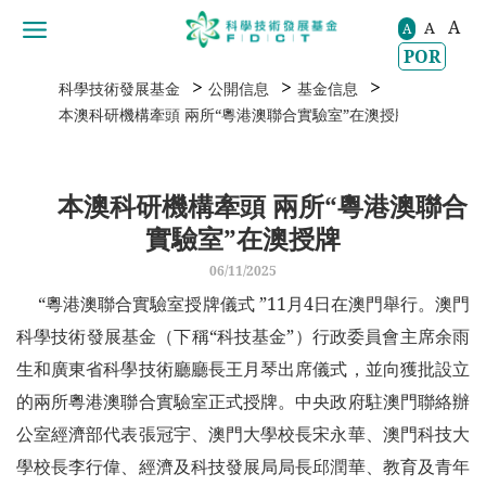
A
A
移動到内容區域
A
POR
>
>
>
科學技術發展基金
公開信息
基金信息
本澳科研機構牽頭 兩所“粵港澳聯合實驗室”在澳授牌
本澳科研機構牽頭 兩所“粵港澳聯合
實驗室”在澳授牌
06/11/2025
“
粵港澳聯合實驗室授牌儀式
”
11月4日在澳門舉行。澳門
科學技術發展基金（下稱“科技基金”）行政委員會主席余雨
生和廣東省科學技術廳廳長王月琴出席儀式，並向獲批設立
的兩所粵港澳聯合實驗室正式授牌。中央政府駐澳門聯絡辦
公室經濟部代表張冠宇、澳門大學校長宋永華、澳門科技大
學校長李行偉、經濟及科技發展局局長邱潤華、教育及青年