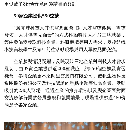
更促成了8份合作意向邀請書的簽訂。
39
家企業提供
550
空缺
“澳琴珠科技人才供需見面會”採“人才需求徵集－需求
發佈－人才供需見面會”的方式推動科技人才於三地就業，
經由發佈澳琴珠科技企業、科研機構等用人需求，及後組織
本澳高校學生及青年前往活動現場與用人單位見面交流。
企業參與情況踴躍，反映現時三地企業對科技人才需求
殷切，由39家企業提供近200種職位，約550個空缺及實習
機會，參與企業更不乏阿里雲澳門有限公司、健帆生物科技
集團股份有限公司及科技認證的重點企業等知名企業。活動
吸引約230人到場，通過企業的推介環節以及與企業面對面
交流瞭解行業的發展趨勢和就業前景，現場提供超過480份
簡歷予各家企業。