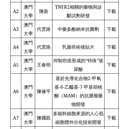
澳門
TNFR2相關的藥物與診
A2
陳新
下載
大學
斷試劑研發
澳門
A3
代雲路
中藥多酚納米抗菌劑
下載
大學
澳門
A4
代雲路
乳腺癌術後貼片
下載
大學
澳門
抑制疤痕形成的“特殊”玻
A5
王春明
下載
大學
尿酸
基於先導化合物2-甲氧
澳門
基-6-乙醯基-7-甲基胡桃
A6
陳修平
下載
大學
酮（MAM）的抗腫瘤藥
物開發
澳門
多能幹細胞來源的人心肌
A7
陳國凱
下載
大學
細胞體外分化技術開發