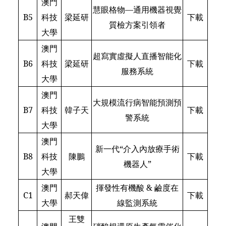
澳門
慧眼格物—通用機器視覺
B5
科技
梁延研
下載
質檢方案引領者
大學
澳門
超寫實虛擬人直播智能化
B6
科技
梁延研
下載
服務系統
大學
澳門
大規模流行病智能預測預
B7
科技
韓子天
下載
警系統
大學
澳門
新一代“介入內放療手術
B8
科技
陳鵬
下載
機器人”
大學
澳門
揮發性有機酸 & 鹼度在
C1
郝天偉
下載
大學
線監測系統
王雙