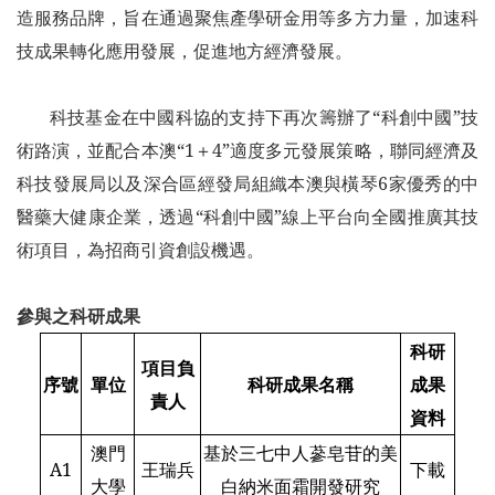
造服務品牌，旨在通過聚焦產學研金用等多方力量，加速科
技成果轉化應用發展，促進地方經濟發展。
科技基金在中國科協的支持下再次籌辦了“科創中國”技
術路演，並配合本澳“1＋4”適度多元發展策略，聯同經濟及
科技發展局以及深合區經發局組織本澳與橫琴6家優秀的中
醫藥大健康企業，透過“科創中國”線上平台向全國推廣其技
術項目，為招商引資創設機遇。
參與之科研成果
科研
項目負
序號
單位
科研成果名稱
成果
責人
資料
澳門
基於三七中人蔘皂苷的美
A1
王瑞兵
下載
大學
白納米面霜開發研究