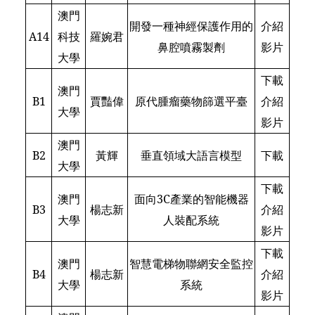
澳門
開發一種神經保護作用的
介紹
A14
科技
羅婉君
鼻腔噴霧製劑
影片
大學
下載
澳門
B1
賈豔偉
原代腫瘤藥物篩選平臺
介紹
大學
影片
澳門
B2
黃輝
垂直領域大語言模型
下載
大學
下載
澳門
面向3C產業的智能機器
B3
楊志新
介紹
大學
人裝配系統
影片
下載
澳門
智慧電梯物聯網安全監控
B4
楊志新
介紹
大學
系統
影片