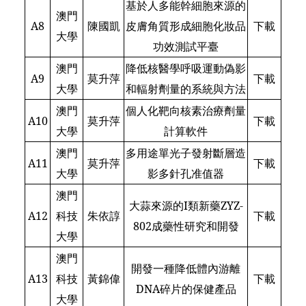
基於人多能幹細胞來源的
澳門
A8
陳國凱
皮膚角質形成細胞化妝品
下載
大學
功效測試平臺
澳門
降低核醫學呼吸運動偽影
A9
莫升萍
下載
大學
和輻射劑量的系統與方法
澳門
個人化靶向核素治療劑量
A10
莫升萍
下載
大學
計算軟件
澳門
多用途單光子發射斷層造
A11
莫升萍
下載
大學
影多針孔准值器
澳門
大蒜來源的I類新藥ZYZ-
A12
科技
朱依諄
下載
802成藥性研究和開發
大學
澳門
開發一種降低體內游離
A13
科技
黃錦偉
下載
DNA碎片的保健產品
大學