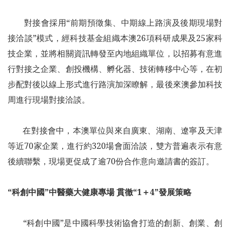
對接會採用“前期預徵集、中期線上路演及後期現場對
接洽談”模式，經科技基金組織本澳26項科研成果及25家科
技企業，並將相關資訊轉發至內地組織單位，以招募有意進
行對接之企業、創投機構、孵化器、技術轉移中心等，在初
步配對後以線上形式進行路演加深瞭解，最後來澳參加科技
周進行現場對接洽談。
在對接會中，本澳單位與來自廣東、湖南、遼寧及天津
等近70家企業，進行約320場會面洽談，雙方普遍表示有意
後續聯繫，現場更促成了逾70份合作意向邀請書的簽訂。
“科創中國”中醫藥大健康專場 貫徹“1＋4”發展策略
“科創中國”是中國科學技術協會打造的創新、創業、創