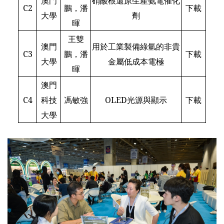
澳門
硝酸根還原生產氨電催化
C2
鵬，潘
下載
大學
劑
暉
王雙
澳門
用於工業製備綠氫的非貴
C3
鵬，潘
下載
大學
金屬低成本電極
暉
澳門
C4
科技
馮敏強
OLED光源與顯示
下載
大學