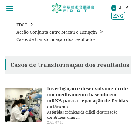
A
A
移動到内容區域
A
ENG
>
FDCT
>
Acção Conjunta entre Macau e Hengqin
Casos de transformação dos resultados
Casos de transformação dos resultados
Investigação e desenvolvimento de
um medicamento baseado em
mRNA para a reparação de feridas
cutâneas
As feridas crónicas de difícil cicatrização
constituem uma c...
2026-07-10